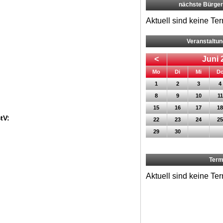
nächste Bürge
Aktuell sind keine Te
Veranstaltu
<
Juni 
ntag
enstag
ttwoch
Mo
Di
Mi
D
1
2
3
4
8
9
10
11
15
16
17
18
tV:
22
23
24
25
29
30
Term
Aktuell sind keine Te