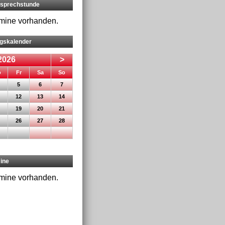
rsprechstunde
rmine vorhanden.
ngskalender
2026
>
nnerstag
eitag
mstag
nntag
o
Fr
Sa
So
5
6
7
12
13
14
19
20
21
26
27
28
ine
rmine vorhanden.