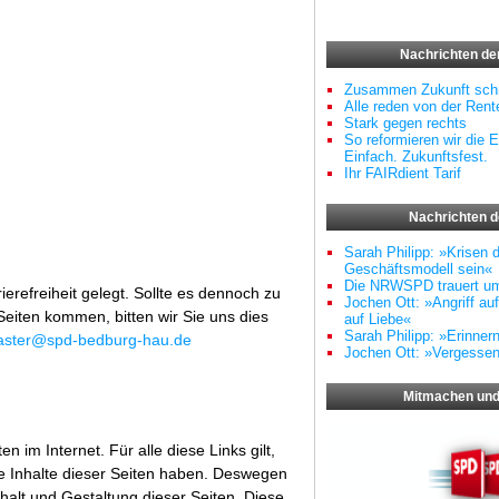
Nachrichten d
Zusammen Zukunft schr
Alle reden von der Rente
Stark gegen rechts
So reformieren wir die E
Einfach. Zukunftsfest.
Ihr FAIRdient Tarif
Nachrichten 
Sarah Philipp: »Krisen 
Geschäftsmodell sein«
Die NRWSPD trauert u
erefreiheit gelegt. Sollte es dennoch zu
Jochen Ott: »Angriff au
Seiten kommen, bitten wir Sie uns dies
auf Liebe«
Sarah Philipp: »Erinner
ster@spd-bedburg-hau.de
Jochen Ott: »Vergessen
Mitmachen und
 im Internet. Für alle diese Links gilt,
die Inhalte dieser Seiten haben. Deswegen
halt und Gestaltung dieser Seiten. Diese