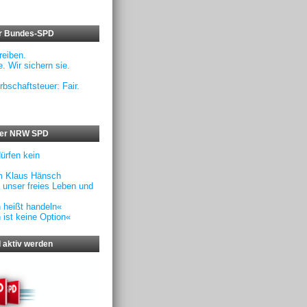
er Bundes-SPD
eiben.
. Wir sichern sie.
rbschaftsteuer: Fair.
der NRW SPD
dürfen kein
m Klaus Hänsch
f unser freies Leben und
n heißt handeln«
 ist keine Option«
 aktiv werden