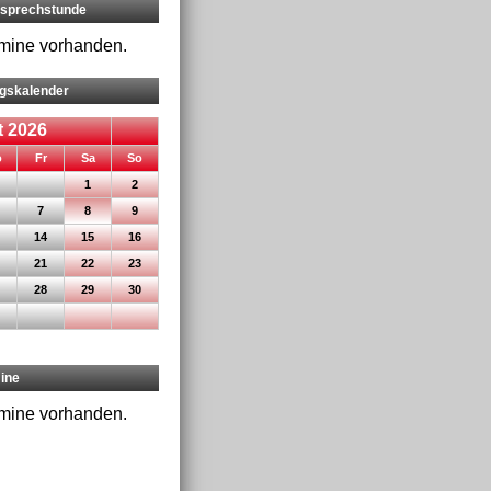
rsprechstunde
rmine vorhanden.
ngskalender
 2026
nnerstag
eitag
mstag
nntag
o
Fr
Sa
So
1
2
7
8
9
14
15
16
21
22
23
28
29
30
ine
rmine vorhanden.