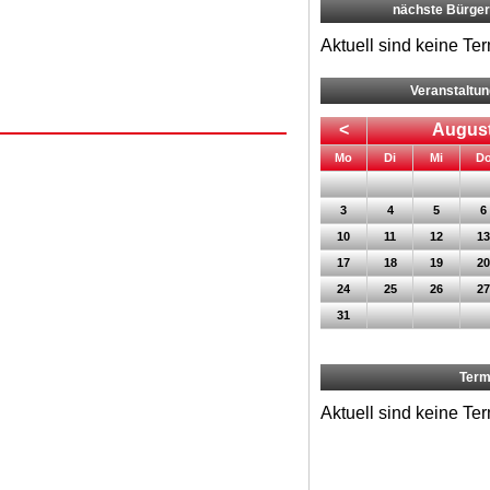
nächste Bürge
Aktuell sind keine Te
Veranstaltu
<
August
ntag
enstag
ttwoch
Mo
Di
Mi
D
3
4
5
6
10
11
12
13
17
18
19
20
24
25
26
27
31
Term
Aktuell sind keine Te