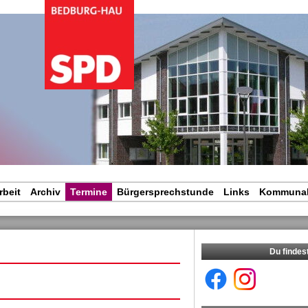
igation
rspringen
rbeit
Archiv
Termine
Bürgersprechstunde
Links
Kommunal
Du findes