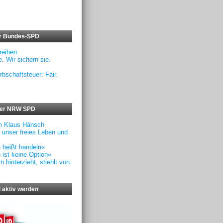
er Bundes-SPD
eiben.
. Wir sichern sie.
rbschaftsteuer: Fair.
der NRW SPD
m Klaus Hänsch
f unser freies Leben und
n heißt handeln«
 ist keine Option«
 hinterzieht, stiehlt von
 aktiv werden