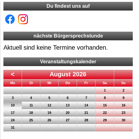
Du findest uns auf
nächste Bürgersprechstunde
Aktuell sind keine Termine vorhanden.
Veranstaltungskalender
<
August 2026
ntag
enstag
ttwoch
nnerstag
eitag
mstag
nntag
Mo
Di
Mi
Do
Fr
Sa
So
1
2
3
4
5
6
7
8
9
10
11
12
13
14
15
16
17
18
19
20
21
22
23
24
25
26
27
28
29
30
31