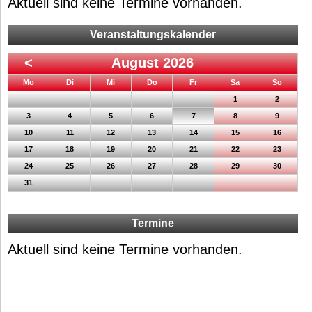
Aktuell sind keine Termine vorhanden.
Veranstaltungskalender
<
August 2026
ntag
enstag
ttwoch
nnerstag
eitag
mstag
nntag
Mo
Di
Mi
Do
Fr
Sa
So
1
2
3
4
5
6
7
8
9
10
11
12
13
14
15
16
17
18
19
20
21
22
23
24
25
26
27
28
29
30
31
Termine
Aktuell sind keine Termine vorhanden.