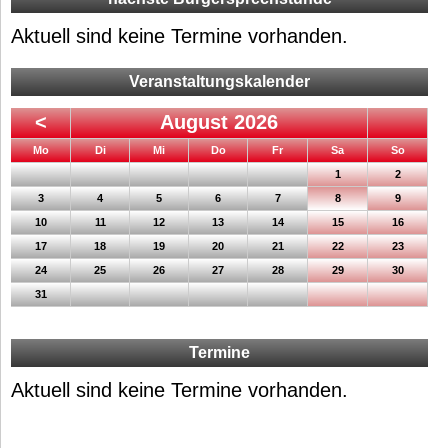
Aktuell sind keine Termine vorhanden.
Veranstaltungskalender
<
August 2026
ntag
enstag
ttwoch
nnerstag
eitag
mstag
nntag
Mo
Di
Mi
Do
Fr
Sa
So
1
2
3
4
5
6
7
8
9
10
11
12
13
14
15
16
17
18
19
20
21
22
23
24
25
26
27
28
29
30
31
Termine
Aktuell sind keine Termine vorhanden.