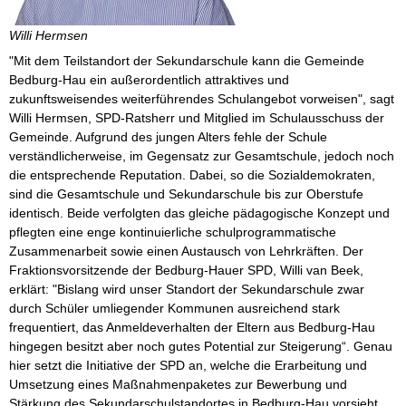
Willi Hermsen
"Mit dem Teilstandort der Sekundarschule kann die Gemeinde
Bedburg-Hau ein außerordentlich attraktives und
zukunftsweisendes weiterführendes Schulangebot vorweisen", sagt
Willi Hermsen, SPD-Ratsherr und Mitglied im Schulausschuss der
Gemeinde. Aufgrund des jungen Alters fehle der Schule
verständlicherweise, im Gegensatz zur Gesamtschule, jedoch noch
die entsprechende Reputation. Dabei, so die Sozialdemokraten,
sind die Gesamtschule und Sekundarschule bis zur Oberstufe
identisch. Beide verfolgten das gleiche pädagogische Konzept und
pflegten eine enge kontinuierliche schulprogrammatische
Zusammenarbeit sowie einen Austausch von Lehrkräften. Der
Fraktionsvorsitzende der Bedburg-Hauer SPD, Willi van Beek,
erklärt: "Bislang wird unser Standort der Sekundarschule zwar
durch Schüler umliegender Kommunen ausreichend stark
frequentiert, das Anmeldeverhalten der Eltern aus Bedburg-Hau
hingegen besitzt aber noch gutes Potential zur Steigerung“. Genau
hier setzt die Initiative der SPD an, welche die Erarbeitung und
Umsetzung eines Maßnahmenpaketes zur Bewerbung und
Stärkung des Sekundarschulstandortes in Bedburg-Hau vorsieht.