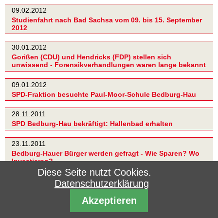
09.02.2012
Studienfahrt nach Bad Sachsa vom 09. bis 15. September
2012
30.01.2012
Gorißen (CDU) und Hendricks (FDP) stellen sich
unwissend - Forensikverhandlungen waren lange bekannt
09.01.2012
SPD-Fraktion besuchte Paul-Moor-Schule Bedburg-Hau
28.11.2011
SPD Bedburg-Hau bekräftigt: Hallenbad erhalten
23.11.2011
Bedburg-Hauer Bürger werden gefragt - Wie Sparen? Wo
Investieren?
Diese Seite nutzt Cookies.
11.11.2011
Datenschutzerklärung
SPD Bedburg-Hau ruft zur Beteiligung an der
Schulbefragung auf
Akzeptieren