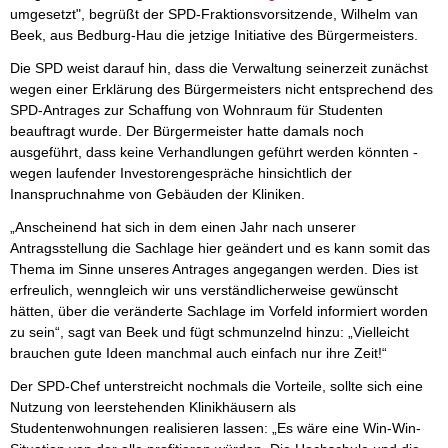
umgesetzt", begrüßt der SPD-Fraktionsvorsitzende, Wilhelm van
Beek, aus Bedburg-Hau die jetzige Initiative des Bürgermeisters.
Die SPD weist darauf hin, dass die Verwaltung seinerzeit zunächst
wegen einer Erklärung des Bürgermeisters nicht entsprechend des
SPD-Antrages zur Schaffung von Wohnraum für Studenten
beauftragt wurde. Der Bürgermeister hatte damals noch
ausgeführt, dass keine Verhandlungen geführt werden könnten -
wegen laufender Investorengespräche hinsichtlich der
Inanspruchnahme von Gebäuden der Kliniken.
„Anscheinend hat sich in dem einen Jahr nach unserer
Antragsstellung die Sachlage hier geändert und es kann somit das
Thema im Sinne unseres Antrages angegangen werden. Dies ist
erfreulich, wenngleich wir uns verständlicherweise gewünscht
hätten, über die veränderte Sachlage im Vorfeld informiert worden
zu sein“, sagt van Beek und fügt schmunzelnd hinzu: „Vielleicht
brauchen gute Ideen manchmal auch einfach nur ihre Zeit!“
Der SPD-Chef unterstreicht nochmals die Vorteile, sollte sich eine
Nutzung von leerstehenden Klinikhäusern als
Studentenwohnungen realisieren lassen: „Es wäre eine Win-Win-