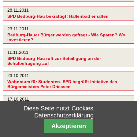
28.11.2011
SPD Bedburg-Hau bekräftigt: Hallenbad erhalten
23.11.2011
Bedburg-Hauer Bürger werden gefragt - Wie Sparen? Wo
Investieren?
11.11.2011
SPD Bedburg-Hau ruft zur Beteiligung an der
Schulbefragung auf
23.10.2011
Wohnraum für Studenten: SPD begrüßt Initiative des
Bürgermeisters Peter Driessen
17.10.2011
Für eine Verbraucherzentrale im Kreis Kleve
Diese Seite nutzt Cookies.
Datenschutzerklärung
16.09.2011
Symbiose aus Gesamtschule plus Sekundarschule(n)
Akzeptieren
vorstellbar