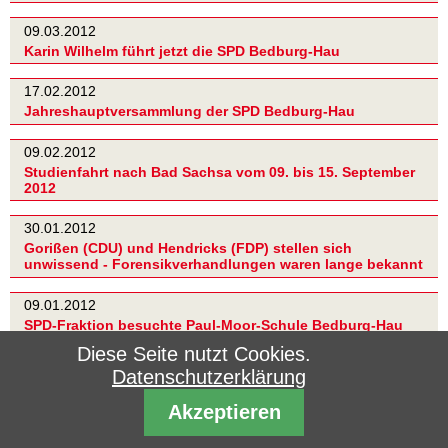
09.03.2012
Karin Wilhelm führt jetzt die SPD Bedburg-Hau
17.02.2012
Jahreshauptversammlung der SPD Bedburg-Hau
09.02.2012
Studienfahrt nach Bad Sachsa vom 09. bis 15. September
2012
30.01.2012
Gorißen (CDU) und Hendricks (FDP) stellen sich
unwissend - Forensikverhandlungen waren lange bekannt
09.01.2012
SPD-Fraktion besuchte Paul-Moor-Schule Bedburg-Hau
Diese Seite nutzt Cookies.
28.11.2011
Datenschutzerklärung
SPD Bedburg-Hau bekräftigt: Hallenbad erhalten
Akzeptieren
23.11.2011
Bedburg-Hauer Bürger werden gefragt - Wie Sparen? Wo