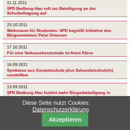
11.11.2011
SPD Bedburg-Hau ruft zur Beteiligung an der
Schulbefragung auf
23.10.2011
Wohnraum für Studenten: SPD begrüßt Initiative des
Bürgermeisters Peter Driessen
17.10.2011
Für eine Verbraucherzentrale im Kreis Kleve
16.09.2011
Symbiose aus Gesamtschule plus Sekundarschule(n)
vorstellbar
13.09.2011
SPD Bedburg-Hau fordert mehr Bürgerbeteiligung in
Fragen kommunaler Haushaltspolitik
Diese Seite nutzt Cookies.
Datenschutzerklärung
05.07.2011
Wilhelm van Beek und Karl-Heinz Gebauer bilden neue
Akzeptieren
Fraktionsspitze