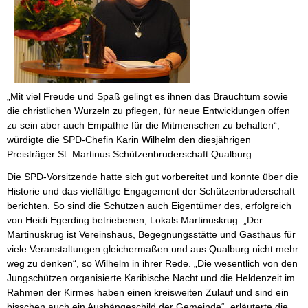
„Mit viel Freude und Spaß gelingt es ihnen das Brauchtum sowie
die christlichen Wurzeln zu pflegen, für neue Entwicklungen offen
zu sein aber auch Empathie für die Mitmenschen zu behalten“,
würdigte die SPD-Chefin Karin Wilhelm den diesjährigen
Preisträger St. Martinus Schützenbruderschaft Qualburg.
Die SPD-Vorsitzende hatte sich gut vorbereitet und konnte über die
Historie und das vielfältige Engagement der Schützenbruderschaft
berichten. So sind die Schützen auch Eigentümer des, erfolgreich
von Heidi Egerding betriebenen, Lokals Martinuskrug. „Der
Martinuskrug ist Vereinshaus, Begegnungsstätte und Gasthaus für
viele Veranstaltungen gleichermaßen und aus Qualburg nicht mehr
weg zu denken“, so Wilhelm in ihrer Rede. „Die wesentlich von den
Jungschützen organisierte Karibische Nacht und die Heldenzeit im
Rahmen der Kirmes haben einen kreisweiten Zulauf und sind ein
bisschen auch ein Aushängeschild der Gemeinde“, erläuterte die