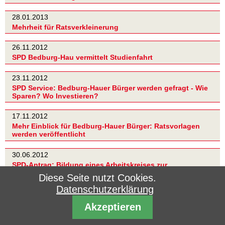
28.01.2013
Mehrheit für Ratsverkleinerung
26.11.2012
SPD Bedburg-Hau vermittelt Studienfahrt
23.11.2012
SPD Service: Bedburg-Hauer Bürger werden gefragt - Wie
Sparen? Wo Investieren?
17.11.2012
Mehr Einblick für Bedburg-Hauer Bürger: Ratsvorlagen
werden veröffentlicht
30.06.2012
SPD-Antrag: Bildung eines Arbeitskreises zur
Hallenbadsanierung
Diese Seite nutzt Cookies.
Datenschutzerklärung
09.06.2012
Stabile Haushaltslage in Bedburg-Hau
Akzeptieren
31.05.2012