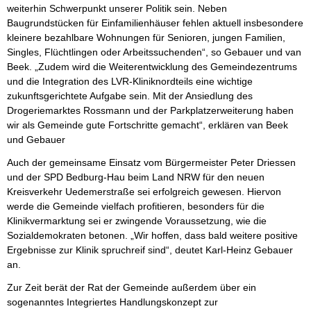
weiterhin Schwerpunkt unserer Politik sein. Neben
Baugrundstücken für Einfamilienhäuser fehlen aktuell insbesondere
kleinere bezahlbare Wohnungen für Senioren, jungen Familien,
Singles, Flüchtlingen oder Arbeitssuchenden“, so Gebauer und van
Beek. „Zudem wird die Weiterentwicklung des Gemeindezentrums
und die Integration des LVR-Kliniknordteils eine wichtige
zukunftsgerichtete Aufgabe sein. Mit der Ansiedlung des
Drogeriemarktes Rossmann und der Parkplatzerweiterung haben
wir als Gemeinde gute Fortschritte gemacht“, erklären van Beek
und Gebauer
Auch der gemeinsame Einsatz vom Bürgermeister Peter Driessen
und der SPD Bedburg-Hau beim Land NRW für den neuen
Kreisverkehr Uedemerstraße sei erfolgreich gewesen. Hiervon
werde die Gemeinde vielfach profitieren, besonders für die
Klinikvermarktung sei er zwingende Voraussetzung, wie die
Sozialdemokraten betonen. „Wir hoffen, dass bald weitere positive
Ergebnisse zur Klinik spruchreif sind“, deutet Karl-Heinz Gebauer
an.
Zur Zeit berät der Rat der Gemeinde außerdem über ein
sogenanntes Integriertes Handlungskonzept zur