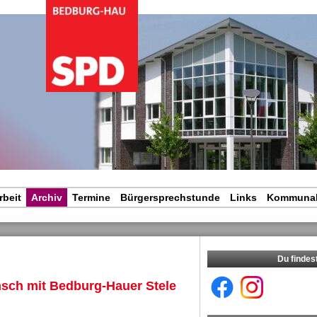
igation
rspringen
rbeit
Archiv
Termine
Bürgersprechstunde
Links
Kommunal
Du findes
sch mit Bedburg-Hauer Stele