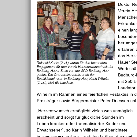
Doktor Re
Verein He
Menschen 
Erkranku
einen la
besonder
herumges
erfahren 
das Herz
Hauer Ste
Reinhold Kohls (2.v.l.) wurde für das besondere
Engagement für den Verein Herzenswunsch mit der
Wertschät
Bedburg-Hauer Stele von der SPD Bedburg-Hau
Bedburg-H
geehrt. Die Ortsvereinsvorsitzende der
Sozialdemokraten in Bedburg-Hau, Karin Wilhelm
mit 250 E
(1.v.r.), hielt die Laudatio.
Laudatori
Wilhelm im Rahmen eines feierlichen Festaktes in 
Preisträger sowie Bürgermeister Peter Driessen na
„Herzenswunsch ermöglicht vieles was unmöglich
erscheint und sorgt für glückliche Stunden im
Leben kranker oder traumatisierter Kinder und
Erwachsener“, so Karin Wilhelm und berichtete
beispielsweise in ihrer Laudatio darüber, dass mit