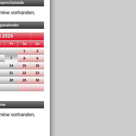
rsprechstunde
rmine vorhanden.
ngskalender
 2026
nnerstag
eitag
mstag
nntag
o
Fr
Sa
So
1
2
7
8
9
14
15
16
21
22
23
28
29
30
ine
rmine vorhanden.