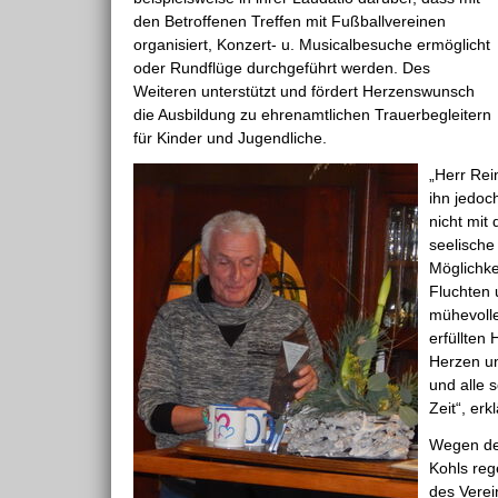
den Betroffenen Treffen mit Fußballvereinen
organisiert, Konzert- u. Musicalbesuche ermöglicht
oder Rundflüge durchgeführt werden. Des
Weiteren unterstützt und fördert Herzenswunsch
die Ausbildung zu ehrenamtlichen Trauerbegleitern
für Kinder und Jugendliche.
„Herr Rein
ihn jedoc
nicht mit
seelische
Möglichke
Fluchten
mühevolle
erfüllten
Herzen un
und alle 
Zeit“, erk
Wegen der
Kohls reg
des Vere