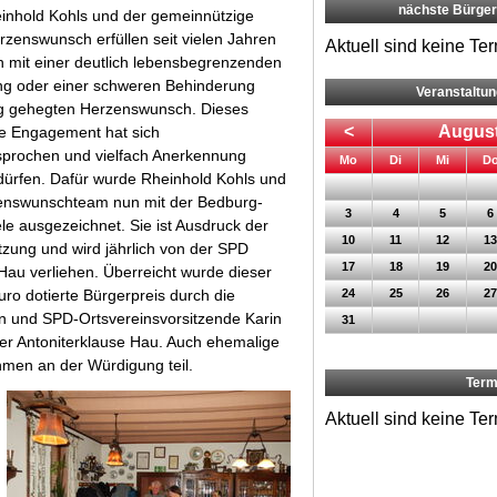
nächste Bürge
inhold Kohls und der gemeinnützige
rzenswunsch erfüllen seit vielen Jahren
Aktuell sind keine Te
mit einer deutlich lebensbegrenzenden
ng oder einer schweren Behinderung
Veranstaltu
ng gehegten Herzenswunsch. Dieses
<
August
e Engagement hat sich
prochen und vielfach Anerkennung
ntag
enstag
ttwoch
Mo
Di
Mi
D
dürfen. Dafür wurde Rheinhold Kohls und
enswunschteam nun mit der Bedburg-
3
4
5
6
le ausgezeichnet. Sie ist Ausdruck der
10
11
12
13
zung und wird jährlich von der SPD
17
18
19
20
au verliehen. Überreicht wurde dieser
uro dotierte Bürgerpreis durch die
24
25
26
27
n und SPD-Ortsvereinsvorsitzende Karin
31
der Antoniterklause Hau. Auch ehemalige
hmen an der Würdigung teil.
Term
Aktuell sind keine Te