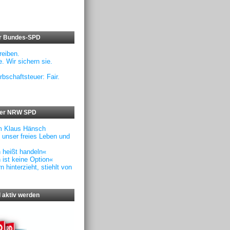
er Bundes-SPD
eiben.
. Wir sichern sie.
rbschaftsteuer: Fair.
der NRW SPD
m Klaus Hänsch
f unser freies Leben und
n heißt handeln«
 ist keine Option«
 hinterzieht, stiehlt von
 aktiv werden