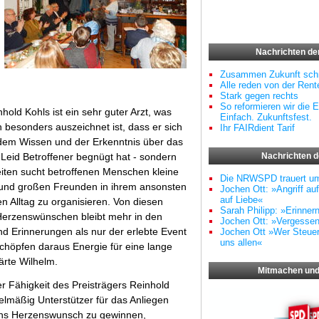
Nachrichten d
Zusammen Zukunft schr
Alle reden von der Rente
Stark gegen rechts
So reformieren wir die E
hold Kohls ist ein sehr guter Arzt, was
Einfach. Zukunftsfest.
h besonders auszeichnet ist, dass er sich
Ihr FAIRdient Tarif
 dem Wissen und der Erkenntnis über das
 Leid Betroffener begnügt hat - sondern
Nachrichten 
iten sucht betroffenen Menschen kleine
Die NRWSPD trauert u
 und großen Freunden in ihrem ansonsten
Jochen Ott: »Angriff au
auf Liebe«
n Alltag zu organisieren. Von diesen
Sarah Philipp: »Erinner
 Herzenswünschen bleibt mehr in den
Jochen Ott: »Vergessen
d Erinnerungen als nur der erlebte Event
Jochen Ott »Wer Steuern
uns allen«
schöpfen daraus Energie für eine lange
lärte Wilhelm.
Mitmachen und
 Fähigkeit des Preisträgers Reinhold
elmäßig Unterstützer für das Anliegen
ins Herzenswunsch zu gewinnen,