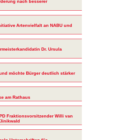
orderung nach besserer
itiative Artenvielfalt an NABU und
rmeisterkandidatin Dr. Ursula
 und möchte Bürger deutlich stärker
eke am Rathaus
PD Fraktionsvorsitzender Willi van
Klinikwald
eln Unterschriften für