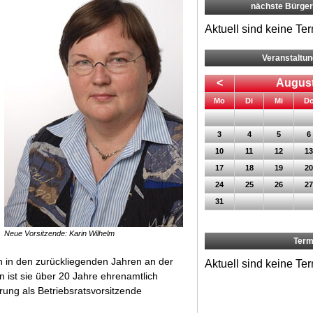
nächste Bürge
Aktuell sind keine Te
Veranstaltu
<
August
ntag
enstag
ttwoch
Mo
Di
Mi
D
3
4
5
6
10
11
12
13
17
18
19
20
24
25
26
27
31
Neue Vorsitzende: Karin Wilhelm
Term
on in den zurückliegenden Jahren an der
Aktuell sind keine Te
n ist sie über 20 Jahre ehrenamtlich
rung als Betriebsratsvorsitzende