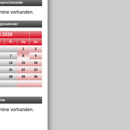
rsprechstunde
rmine vorhanden.
ngskalender
 2026
nnerstag
eitag
mstag
nntag
o
Fr
Sa
So
1
2
7
8
9
14
15
16
21
22
23
28
29
30
ine
rmine vorhanden.