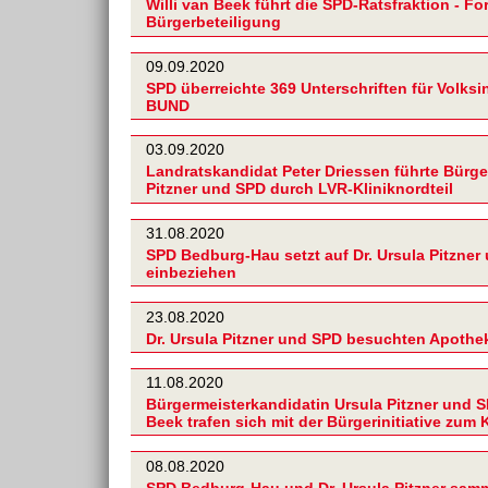
Willi van Beek führt die SPD-Ratsfraktion - F
Bürgerbeteiligung
09.09.2020
SPD überreichte 369 Unterschriften für Volksin
BUND
03.09.2020
Landratskandidat Peter Driessen führte Bürge
Pitzner und SPD durch LVR-Kliniknordteil
31.08.2020
SPD Bedburg-Hau setzt auf Dr. Ursula Pitzner
einbeziehen
23.08.2020
Dr. Ursula Pitzner und SPD besuchten Apoth
11.08.2020
Bürgermeisterkandidatin Ursula Pitzner und S
Beek trafen sich mit der Bürgerinitiative zum 
08.08.2020
SPD Bedburg-Hau und Dr. Ursula Pitzner samm