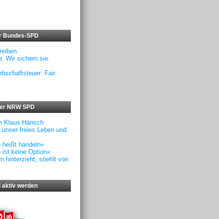
er Bundes-SPD
eiben.
. Wir sichern sie.
rbschaftsteuer: Fair.
der NRW SPD
m Klaus Hänsch
f unser freies Leben und
n heißt handeln«
 ist keine Option«
 hinterzieht, stiehlt von
 aktiv werden