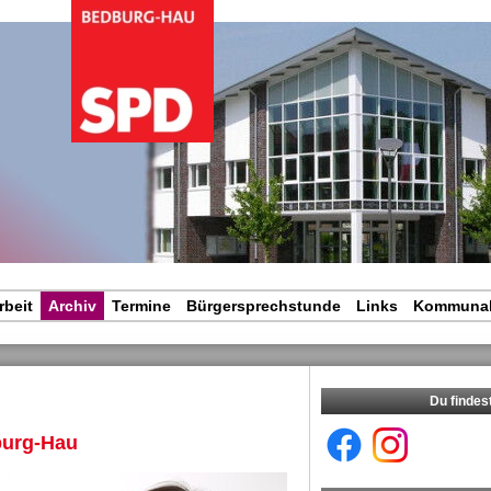
igation
rspringen
rbeit
Archiv
Termine
Bürgersprechstunde
Links
Kommunal
Du findes
dburg-Hau