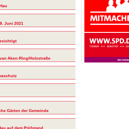
-Hau
9. Juni 2021
esichtigt
van Aken-Ring/Holzstraße
imaschutz
che Gärten der Gemeinde
Hau auf dem Prüfstand