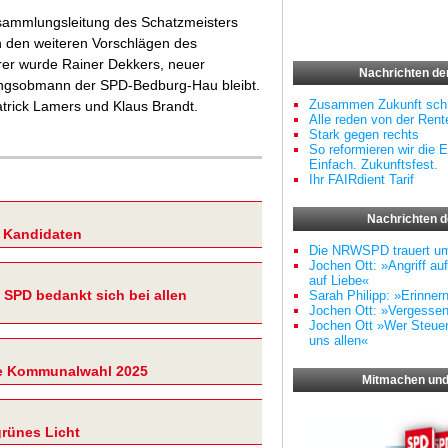
ersammlungsleitung des Schatzmeisters
ch den weiteren Vorschlägen des
rer wurde Rainer Dekkers, neuer
Nachrichten d
ldungsobmann der SPD-Bedburg-Hau bleibt.
Zusammen Zukunft schr
atrick Lamers und Klaus Brandt.
Alle reden von der Rente
Stark gegen rechts
So reformieren wir die E
Einfach. Zukunftsfest.
Ihr FAIRdient Tarif
Nachrichten 
 Kandidaten
Die NRWSPD trauert u
Jochen Ott: »Angriff au
auf Liebe«
 SPD bedankt sich bei allen
Sarah Philipp: »Erinner
Jochen Ott: »Vergessen
Jochen Ott »Wer Steuern
uns allen«
ie Kommunalwahl 2025
Mitmachen und
grünes Licht