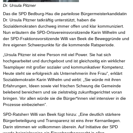
Dr. Ursula Pitzner
Das die SPD Bedburg-Hau die parteilose Bürgermeisterkandidatin
Dr. Ursula Pitzner tatkräftig unterstützt, haben die
Sozialdemokraten durchweg immer offen und klar kommuniziert.
Nun erläutern die SPD-Ortsvereinsvorsitzende Karin Wilhelm und
der SPD-Fraktionsvorsitzende Willi van Beek die Beweggründe und
ihre eigenen Schwerpunkte für die kommende Ratsperiode.
„Ursula Pitzner ist eine Person mit viel Power. Sie hat sich
hochgearbeitet und durchgeboxt und ist gleichzeitig ein wirklicher
Teamplayer mit großer sozialer und kommunikativer Kompetenz.
Heute steht sie erfolgreich als Unternehmerin ihre Frau“, erklärt
Sozialdemokratin Karin Wilhelm und wirbt: „Sie würde mit ihren
Erfahrungen, Ideen sowie viel frischen Schwung die Gemeinde
belebend bereichern und sie zielstrebig zukunftsgerichtet voran
bringen. Vor allen würde sie die Bürger*innen viel intensiver in die
Prozesse einbeziehen“.
SPD-Ratsherr Willi van Beek fügt hinzu: „Eine deutlich stärkere
Bürgerbeteiligung und Transparenz ist eins ihrer Kernanliegen.
Darin stimmen wir vollkommen überein. Auf Initiative der SPD