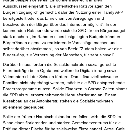
wurde beispielsweise ein Einwohnerfragerecht in allen
Ausschüssen eingeführt, alle öffentlichen Ratsvorlagen den
Bürgern zugänglich gemacht, dafür die Nutzung einer Handy APP
bereitgestellt oder das Einreichen von Anregungen und
Beschwerden der Bürger über das Internet ermöglicht“. In der
kommenden Ratsperiode werde sich die SPD für ein Bürgerbudget
stark machen. „Im Rahmen eines festgelegten Budgets könnten
Bürger*innen eigene zu realisierende Vorschläge machen und
selbst darüber abstimmen“, so van Beek: “Zudem halten wir eine
Bürger-App, zur Vernetzung der Menschen, für sehr sinnvoll“
Darüber hinaus fordern die Sozialdemokraten sozial-gerechte
Elternbeiträge beim Ogata und wollen die Digitalisierung sowie
Videounterricht der Schulen fördern. Damit finanziell schwache
Familien nicht abgehängt werden, möchte die SPD entsprechende
Förderprogramme nutzen. Solide Finanzen in Corona Zeiten nimmt
die SPD als zu ernstzunehmende Herausforderung an. Einem
Kiesabbau an der Antoniterstr. stehen die Sozialdemokraten
ablehnend gegenüber.
Sollte der frühere Hauptschulstandort entfallen, wirbt die SPD im
Sinne eines florierenden und starken Gemeindezentrums für die
Prüfung dieser Fläche für beispielsweise Einzelhandel, Ärzte, Cafe,