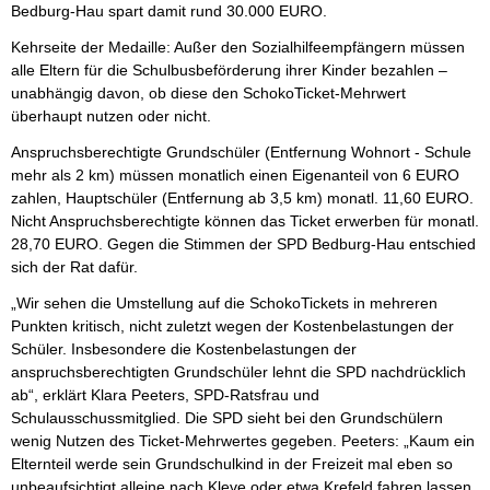
Bedburg-Hau spart damit rund 30.000 EURO.
Kehrseite der Medaille: Außer den Sozialhilfeempfängern müssen
alle Eltern für die Schulbusbeförderung ihrer Kinder bezahlen –
unabhängig davon, ob diese den SchokoTicket-Mehrwert
überhaupt nutzen oder nicht.
Anspruchsberechtigte Grundschüler (Entfernung Wohnort - Schule
mehr als 2 km) müssen monatlich einen Eigenanteil von 6 EURO
zahlen, Hauptschüler (Entfernung ab 3,5 km) monatl. 11,60 EURO.
Nicht Anspruchsberechtigte können das Ticket erwerben für monatl.
28,70 EURO. Gegen die Stimmen der SPD Bedburg-Hau entschied
sich der Rat dafür.
„Wir sehen die Umstellung auf die SchokoTickets in mehreren
Punkten kritisch, nicht zuletzt wegen der Kostenbelastungen der
Schüler. Insbesondere die Kostenbelastungen der
anspruchsberechtigten Grundschüler lehnt die SPD nachdrücklich
ab“, erklärt Klara Peeters, SPD-Ratsfrau und
Schulausschussmitglied. Die SPD sieht bei den Grundschülern
wenig Nutzen des Ticket-Mehrwertes gegeben. Peeters: „Kaum ein
Elternteil werde sein Grundschulkind in der Freizeit mal eben so
unbeaufsichtigt alleine nach Kleve oder etwa Krefeld fahren lassen.