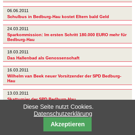
06.06.2011
Schulbus in Bedburg-Hau kostet Eltern bald Geld
24.03.2011
Sparkommission: Im ersten Schritt 180.000 EURO mehr für
Bedburg-Hau
18.03.2011
Das Hallenbad als Genossenschaft
16.03.2011
Wilhelm van Beek neuer Vorsitzender der SPD Bedburg-
Hau
13.03.2011
Skatturnier der SPD Bedburg-Hau
Diese Seite nutzt Cookies.
03.03.2011
Datenschutzerklärung
Interfraktioneller Arbeitskreis wundert sich: Inhaltloses
Wechselbad bei der CDU?
Akzeptieren
26.02.2011